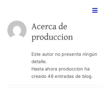
Saltar
al
Toggle
contenido
Naviga
Acerca de
I
produccion
No
Este autor no presenta ningún
Equip
detalle.
Hasta ahora produccion ha
Ser
creado 46 entradas de blog.
Ga
Co