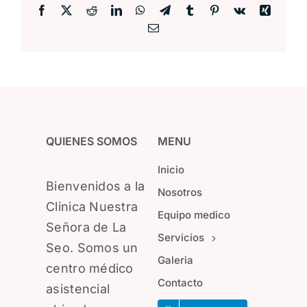
Facebook
X
Reddit
LinkedIn
WhatsApp
Telegram
Tumblr
Pinterest
Vk
Xing
Correo
electrónico
QUIENES SOMOS
MENU
Inicio
Bienvenidos a la
Nosotros
Clinica Nuestra
Equipo medico
Señora de La
Servicios
Seo. Somos un
Galeria
centro médico
Contacto
asistencial