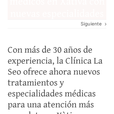
médicos en Xàtiva con
nuevas especialidades
PEDI
Siguiente
Con más de 30 años de
experiencia, la Clínica La
Seo ofrece ahora nuevos
tratamientos y
especialidades médicas
para una atención más