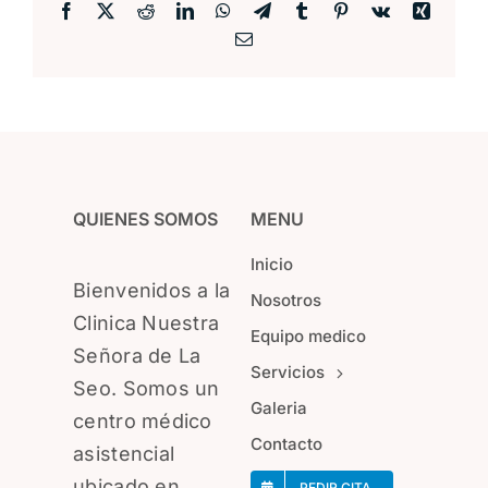
Facebook
X
Reddit
LinkedIn
WhatsApp
Telegram
Tumblr
Pinterest
Vk
Xing
Correo
electrónico
QUIENES SOMOS
MENU
Inicio
Bienvenidos a la
Nosotros
Clinica Nuestra
Equipo medico
Señora de La
Servicios
Seo. Somos un
Galeria
centro médico
Contacto
asistencial
ubicado en
PEDIR CITA